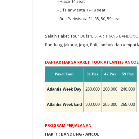
- Hiace 14 seat
- Elf Pariwisata 17-18 seat
- Bus Pariwisata 31, 35, 50, 59 seat.
Selain Paket Tour Dufan,
STAR TRANS BANDUNG
Bandung, Jakarta, Jogja, Bali, Lombok dan tempa
DAFTAR HARGA PAKET TOUR ATLANTIS ANCOL 2
Paket Tour
31 Pax
47 Pax
59 Pax
Atlantis Week Day
280.000
260.000
240.000
Atlantis Week End
300.000
285.000
265.000
PROGRAM PERJALANAN :
HARI 1 : BANDUNG - ANCOL