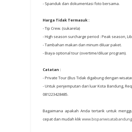
- Spanduk dan dokumentasi foto bersama.
Harga Tidak Termasuk :
- Tip Crew. (sukarela)
- High season surcharge period : Peak season, Li
- Tambahan makan dan minum diluar paket.
- Biaya optional tour (overtime/diluar program).
Catatan :
- Private Tour (Bus Tidak digabung dengan wisataw
- Untuk penjemputan dari luar Kota Bandung, Req
081223428485.
Bagaimana apakah Anda tertarik untuk meng
cepat dan mudah klik
www.bispariwisatabandung