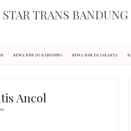
STAR TRANS BANDUNG
rusahaan penyedia jasa sewa transportasi pariwisata dan paket wisata
ediakan adalah sewa elf pariwisata 18, 19 seat, sewa hiace 14 seat, se
sewa bus besar 47, 50, 59 seat.
AH
SEWA BUS DI BANDUNG
SEWA BUS DI JAKARTA
H
tis Ancol
ts