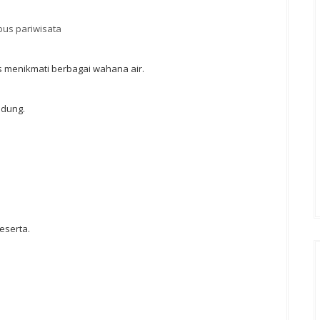
bus pariwisata
s menikmati berbagai wahana air.
ndung.
peserta.