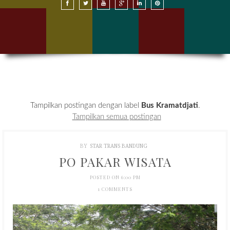
SEWA BUS DI BANDUNG
SEWA BUS DI JAKARTA
HARGA SEWA BUS
KONTAK KAMI
Tampilkan postingan dengan label
Bus Kramatdjati
.
Tampilkan semua postingan
BY
STAR TRANS BANDUNG
PO PAKAR WISATA
POSTED ON 6:00 PM
1 COMMENTS