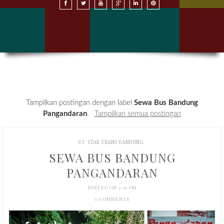
SEWA BUS DI BANDUNG
SEWA BUS DI JAKARTA
HARGA SEWA BUS
KONTAK KAMI
Tampilkan postingan dengan label
Sewa Bus Bandung
Pangandaran
.
Tampilkan semua postingan
BY
STAR TRANS BANDUNG
SEWA BUS BANDUNG
PANGANDARAN
POSTED ON 3:26 PM
0 COMMENTS