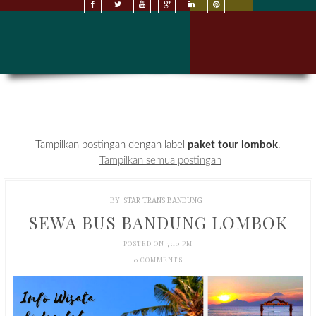
SEWA BUS DI BANDUNG
SEWA BUS DI JAKARTA
HARGA SEWA BUS
KONTAK KAMI
Tampilkan postingan dengan label
paket tour lombok
.
Tampilkan semua postingan
BY
STAR TRANS BANDUNG
SEWA BUS BANDUNG LOMBOK
POSTED ON 7:10 PM
0 COMMENTS