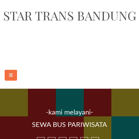
STAR TRANS BANDUNG
STAR TRANS BANDUNG adalah perusahaan penyedia jasa sewa
transportasi pariwisata dan paket wisata murah dan terpercaya di Kota
Bandung. Armada yang kami sediakan adalah sewa elf pariwisata 18, 19
seat, sewa hiace 14 seat, sewa bus medium 31-35 seat dan sewa bus
besar 47, 50, 59 seat.
-kami melayani-
BERANDA
SEWA BUS PARIWISATA
SEWA MOBIL MURAH