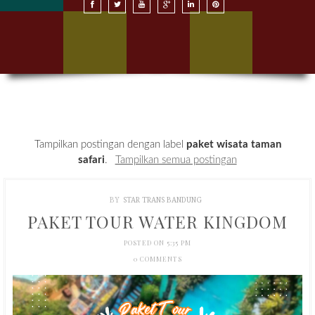
SEWA BUS DI BANDUNG
SEWA BUS DI JAKARTA
HARGA SEWA BUS
KONTAK KAMI
Tampilkan postingan dengan label
paket wisata taman
safari
.
Tampilkan semua postingan
BY
STAR TRANS BANDUNG
PAKET TOUR WATER KINGDOM
POSTED ON 5:35 PM
0 COMMENTS