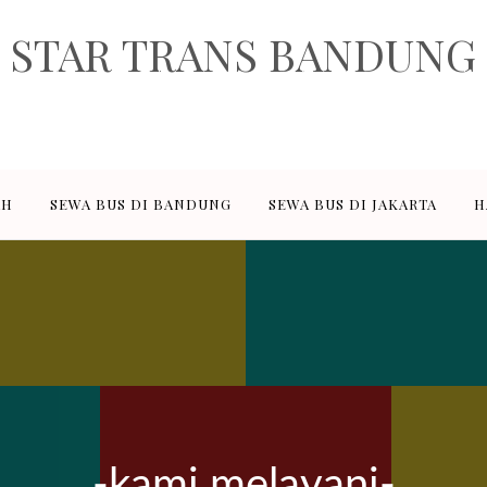
STAR TRANS BANDUNG
rusahaan penyedia jasa sewa transportasi pariwisata dan paket wisata
ediakan adalah sewa elf pariwisata 18, 19 seat, sewa hiace 14 seat, se
sewa bus besar 47, 50, 59 seat.
AH
SEWA BUS DI BANDUNG
SEWA BUS DI JAKARTA
H
-kami melayani-