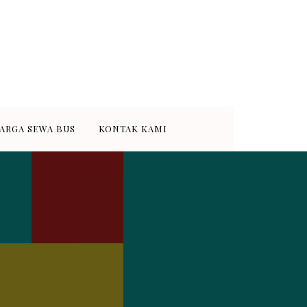
 murah dan terpercaya di Kota
wa bus medium 31-35 seat dan
ARGA SEWA BUS
KONTAK KAMI