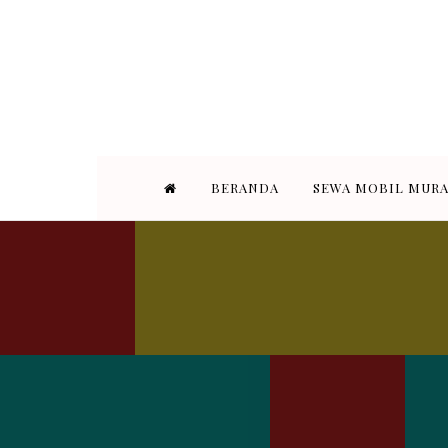
STAR TRANS BANDUNG adalah pe
Bandung. Armada yang kami s
BERANDA
SEWA MOBIL MUR