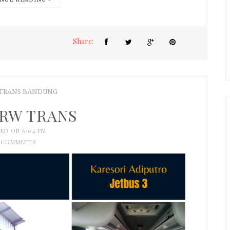
Share:
 TRANS BANDUNG
DRW TRANS
ED ON 6:04 PM
 COMMENTS