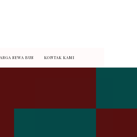
 murah dan terpercaya di Kota
wa bus medium 31-35 seat dan
ARGA SEWA BUS
KONTAK KAMI