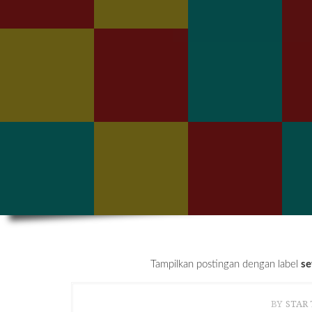
Tampilkan postingan dengan label
se
BY
STAR