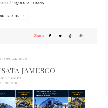
jasama dengan STAR TRANS
NUE READING >
Share:
 TRANS BANDUNG
ISATA JAMESCO
ED ON 4:45 PM
 COMMENTS