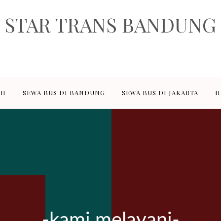
STAR TRANS BANDUNG
rusahaan penyedia jasa sewa transportasi pariwisata dan paket wisata
ediakan adalah sewa elf pariwisata 18, 19 seat, sewa hiace 14 seat, se
sewa bus besar 47, 50, 59 seat.
AH
SEWA BUS DI BANDUNG
SEWA BUS DI JAKARTA
H
-kami melayani-