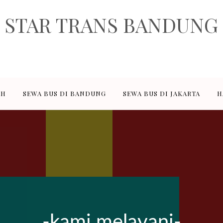
STAR TRANS BANDUNG
rusahaan penyedia jasa sewa transportasi pariwisata dan paket wisata
ediakan adalah sewa elf pariwisata 18, 19 seat, sewa hiace 14 seat, se
sewa bus besar 47, 50, 59 seat.
AH
SEWA BUS DI BANDUNG
SEWA BUS DI JAKARTA
H
-kami melayani-