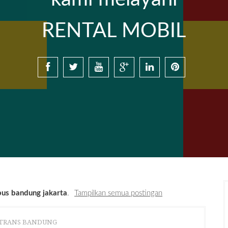
RENTAL MOBIL
us bandung jakarta
.
Tampilkan semua postingan
 TRANS BANDUNG