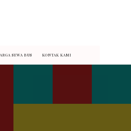
 murah dan terpercaya di Kota
wa bus medium 31-35 seat dan
ARGA SEWA BUS
KONTAK KAMI