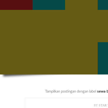
Tampilkan postingan dengan label
sewa b
BY
STAR