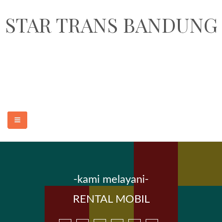
STAR TRANS BANDUNG
STAR TRANS BANDUNG adalah perusahaan penyedia jasa sewa
transportasi pariwisata dan paket wisata murah dan terpercaya di Kota
Bandung. Armada yang kami sediakan adalah sewa elf pariwisata 18, 19
seat, sewa hiace 14 seat, sewa bus medium 31-35 seat dan sewa bus
besar 47, 50, 59 seat.
-kami melayani-
BERANDA
RENTAL MOBIL
SEWA MOBIL MURAH