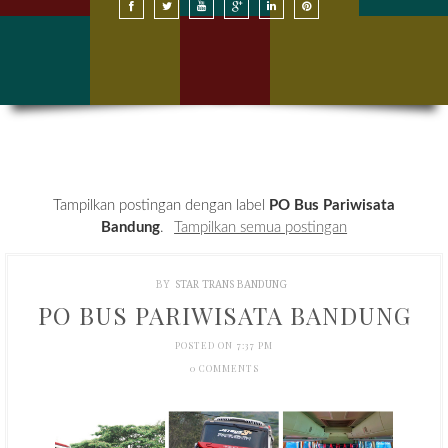
SEWA BUS DI BANDUNG
SEWA BUS DI JAKARTA
HARGA SEWA BUS
KONTAK KAMI
Tampilkan postingan dengan label
PO Bus Pariwisata
Bandung
.
Tampilkan semua postingan
BY
STAR TRANS BANDUNG
PO BUS PARIWISATA BANDUNG
POSTED ON 7:37 PM
0 COMMENTS