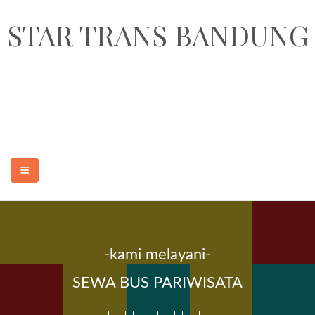
STAR TRANS BANDUNG
STAR TRANS BANDUNG adalah perusahaan penyedia jasa sewa
transportasi pariwisata dan paket wisata murah dan terpercaya di Kota
Bandung. Armada yang kami sediakan adalah sewa elf pariwisata 18, 19
seat, sewa hiace 14 seat, sewa bus medium 31-35 seat dan sewa bus
besar 47, 50, 59 seat.
-kami melayani-
BERANDA
SEWA BUS PARIWISATA
SEWA MOBIL MURAH