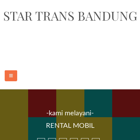
STAR TRANS BANDUNG
STAR TRANS BANDUNG adalah perusahaan penyedia jasa sewa
transportasi pariwisata dan paket wisata murah dan terpercaya di Kota
Bandung. Armada yang kami sediakan adalah sewa elf pariwisata 18, 19
seat, sewa hiace 14 seat, sewa bus medium 31-35 seat dan sewa bus
besar 47, 50, 59 seat.
-kami melayani-
BERANDA
RENTAL MOBIL
SEWA MOBIL MURAH