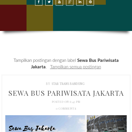
SEWA BUS DI BANDUNG
SEWA BUS DI JAKARTA
HARGA SEWA BUS
KONTAK KAMI
Tampilkan postingan dengan label
Sewa Bus Pariwisata
Jakarta
.
Tampilkan semua postingan
BY
STAR TRANS BANDUNG
SEWA BUS PARIWISATA JAKARTA
POSTED ON 6:43 PM
0 COMMENTS