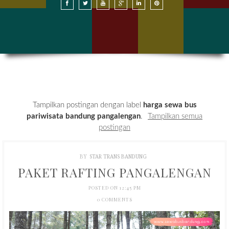
SEWA BUS DI BANDUNG
SEWA BUS DI JAKARTA
HARGA SEWA BUS
KONTAK KAMI
Tampilkan postingan dengan label
harga sewa bus
pariwisata bandung pangalengan
.
Tampilkan semua
postingan
BY
STAR TRANS BANDUNG
PAKET RAFTING PANGALENGAN
POSTED ON 12:45 PM
0 COMMENTS