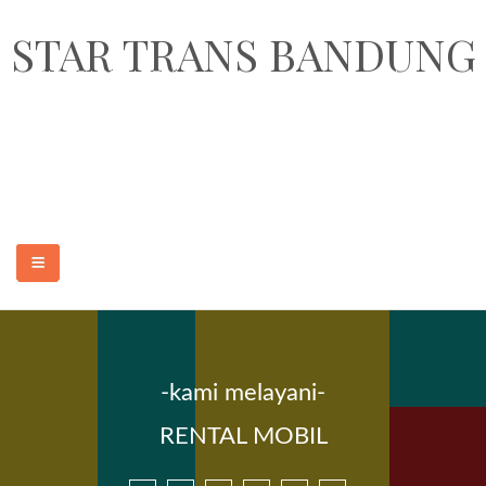
STAR TRANS BANDUNG
STAR TRANS BANDUNG adalah perusahaan penyedia jasa sewa
transportasi pariwisata dan paket wisata murah dan terpercaya di Kota
Bandung. Armada yang kami sediakan adalah sewa elf pariwisata 18, 19
seat, sewa hiace 14 seat, sewa bus medium 31-35 seat dan sewa bus
besar 47, 50, 59 seat.
-kami melayani-
BERANDA
RENTAL MOBIL
RENTAL HIACE ELF
SEWA MOBIL MURAH