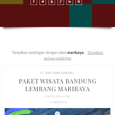
SEWA BUS DI BANDUNG
SEWA BUS DI JAKARTA
HARGA SEWA BUS
KONTAK KAMI
Tampilkan postingan dengan label
maribaya
.
Tampilkan
semua postingan
BY
STAR TRANS BANDUNG
PAKET WISATA BANDUNG
LEMBANG MARIBAYA
POSTED ON 5:17 PM
0 COMMENTS