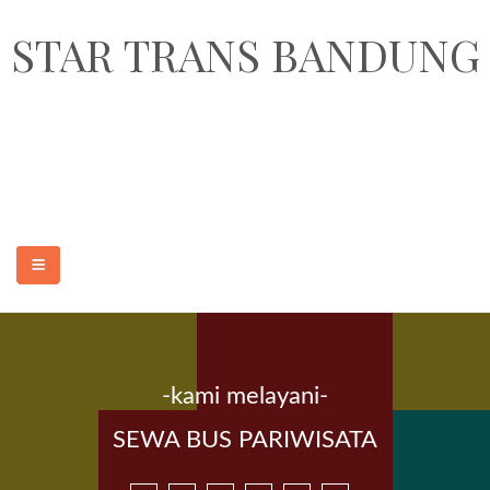
STAR TRANS BANDUNG
STAR TRANS BANDUNG adalah perusahaan penyedia jasa sewa
transportasi pariwisata dan paket wisata murah dan terpercaya di Kota
Bandung. Armada yang kami sediakan adalah sewa elf pariwisata 18, 19
seat, sewa hiace 14 seat, sewa bus medium 31-35 seat dan sewa bus
besar 47, 50, 59 seat.
-kami melayani-
BERANDA
SEWA BUS PARIWISATA
SEWA MOBIL MURAH