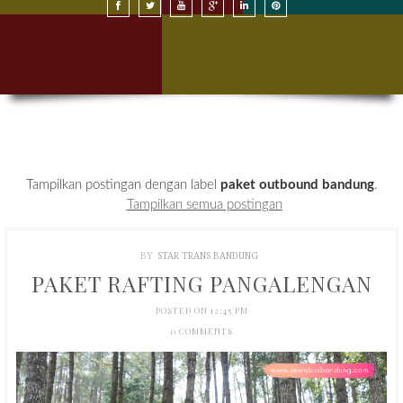
SEWA BUS DI BANDUNG
SEWA BUS DI JAKARTA
HARGA SEWA BUS
KONTAK KAMI
Tampilkan postingan dengan label
paket outbound bandung
.
Tampilkan semua postingan
BY
STAR TRANS BANDUNG
PAKET RAFTING PANGALENGAN
POSTED ON 12:45 PM
0 COMMENTS