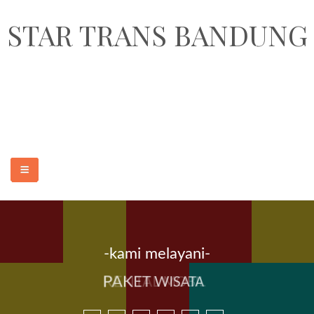
STAR TRANS BANDUNG
STAR TRANS BANDUNG adalah perusahaan penyedia jasa sewa
transportasi pariwisata dan paket wisata murah dan terpercaya di Kota
Bandung. Armada yang kami sediakan adalah sewa elf pariwisata 18, 19
seat, sewa hiace 14 seat, sewa bus medium 31-35 seat dan sewa bus
besar 47, 50, 59 seat.
-kami melayani-
BERANDA
PAKET WISATA
RENTAL MOBIL
SEWA MOBIL MURAH